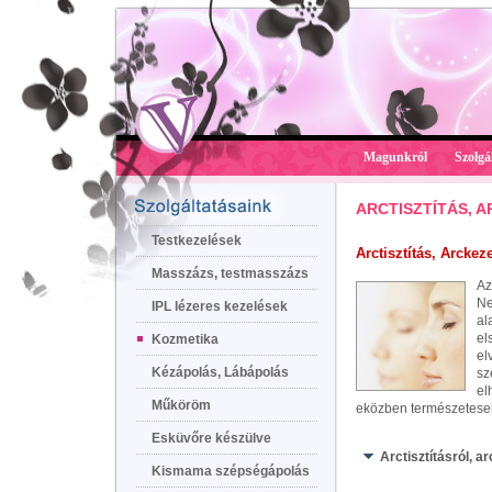
Magunkról
Szolgá
ARCTISZTÍTÁS, 
Testkezelések
Arctisztítás, Arckez
Masszázs, testmasszázs
A
Ne
IPL lézeres kezelések
al
el
Kozmetika
el
Kézápolás, Lábápolás
sz
el
Műköröm
eközben természetesen 
Esküvőre készülve
Arctisztításról, 
Kismama szépségápolás