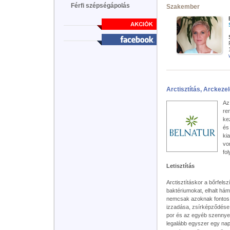
Férfi szépségápolás
Szakember
Arctisztítás, Arckeze
Az
re
ke
és
kia
vo
fo
Letisztítás
Arctisztításkor a bőrfels
baktériumokat, elhalt hám
nemcsak azoknak fontos, 
izzadása, zsírképződése,
por és az egyéb szennyez
legalább egyszer egy nap 