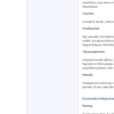
eredményt csak akkor érhe
felpuhítottuk.
Tisztítás
A meglévő aknék, mitesze
Fertőtlenítés
Egy speciális készülékkel, 
mellett, anyagcserefokozó
faggyúmirigyek működésé
Tápanyagbevitel
A leghatásosabb eljárást,
Egyaránt a bőrbe juttatja
ampullákat juttatok a bőr
Pakolás
A kitágult pórusokat egy
pakolás 20 perc alatt fejt
Kozmetikai kifejezés
Peeling
Hámlasztást jelent. Az e