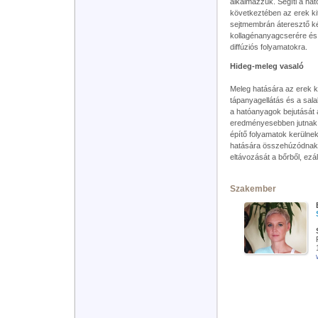
alkalmazzuk. Segíti a ha
következtében az erek ki
sejtmembrán áteresztő ké
kollagénanyagcserére és 
diffúziós folyamatokra.
Hideg-meleg vasaló
Meleg hatására az erek ki
tápanyagellátás és a sala
a hatóanyagok bejutását
eredményesebben jutnak b
építő folyamatok kerülne
hatására összehúzódnak 
eltávozását a bőrből, ezá
Szakember