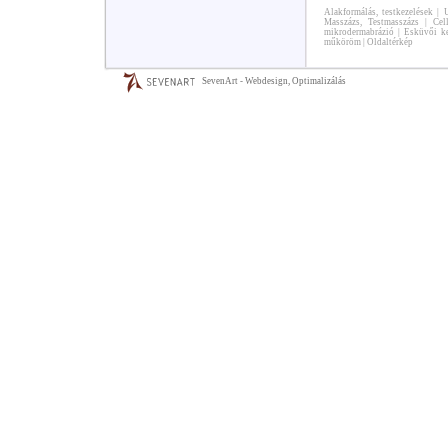
Alakformálás, testkezelések
|
U
Masszázs, Testmasszázs
|
Cel
mikrodermabrázió
|
Esküvői ke
műköröm
|
Oldaltérkép
SevenArt - Webdesign, Optimalizálás