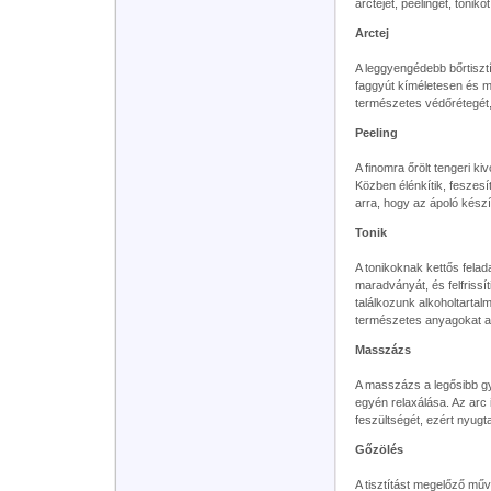
arctejet, peelinget, tonik
Arctej
A leggyengédebb bőrtisztít
faggyút kíméletesen és me
természetes védőrétegét
Peeling
A finomra őrölt tengeri 
Közben élénkítik, feszesít
arra, hogy az ápoló kész
Tonik
A tonikoknak kettős felada
maradványát, és felfrissí
találkozunk alkoholtartal
természetes anyagokat 
Masszázs
A masszázs a legősibb gy
egyén relaxálása. Az arc
feszültségét, ezért nyugt
Gőzölés
A tisztítást megelőző műv