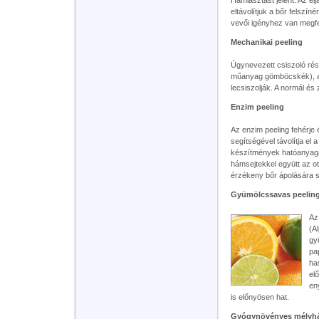
eltávolítjuk a bőr felszí
vevői igényhez van megfe
Mechanikai peeling
Úgynevezett csiszoló rész
műanyag gömböcskék), am
lecsiszolják. A normál és 
Enzim peeling
Az enzim peeling fehérje
segítségével távolítja el 
készítmények hatóanyagai
hámsejtekkel együtt az ot
érzékeny bőr ápolására sz
Gyümölcssavas peelin
Az
(A
gy
pap
ha
el
en
is előnyösen hat.
Gyógynövényes mélyh