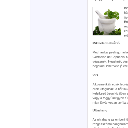
Bi
há
gy
Er
re
ko
el
Mikrodermabrázió
Mechanikai peeling, melye
Germaine de Capuccini St
végeznek. Hegeknél, pigm
hegeknél lehet vele jó er
VIO
A kozmetikák egyik legré
erek kitágulnak, a bőr lok
keletkező ózon kiválóan a
vagy a faggyúmirigyek t
miatt látványosan javítja 
Ultrahang
Az ultrahang az emberi f
rezgésszámú hanghullámok