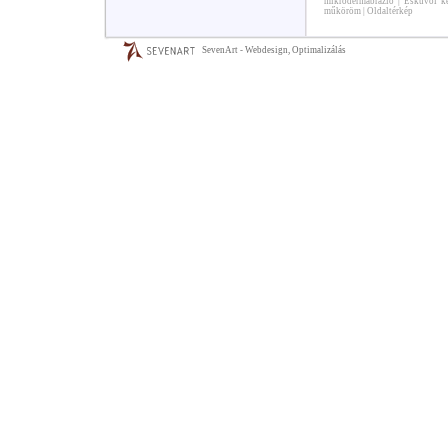
mikrodermabrázió
|
Esküvői ke
műköröm
|
Oldaltérkép
SevenArt - Webdesign, Optimalizálás