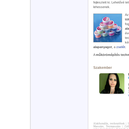
fejlesztett ki. Lehetővé t
lehessenek.
Az
tö
fo
al
év
te
ké
alapanyagot
, a
zselét
.
A
műkörömépítés techn
Szakember
Alakformálás, testkezelések
|
U
Masszázs, Testmasszázs
|
Cel