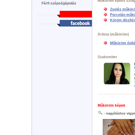
Műköröm építés szolg
Férfi szépségápolás
Zselés műkörö
Porcelán műk
Köröm díszíté
Árlista (műköröm)
Műköröm építés
Szakember
Műköröm képek
- nagyításhoz vigye 