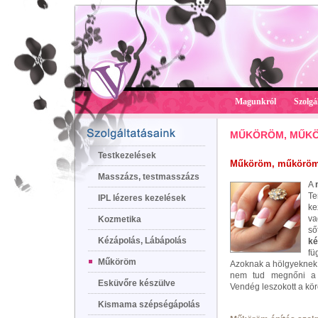
Magunkról
Szolgá
MŰKÖRÖM, MŰKÖ
Testkezelések
Műköröm, műköröm
Masszázs, testmasszázs
A
T
IPL lézeres kezelések
ke
v
Kozmetika
ső
Kézápolás, Lábápolás
ké
fü
Műköröm
Azoknak a hölgyeknek 
nem tud megnőni a f
Esküvőre készülve
Vendég leszokott a kö
Kismama szépségápolás