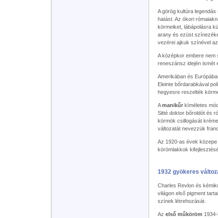
A görög kultúra legendá
hatást. Az ókori rómaiakn
körmeiket, lábápolásra kü
arany és ezüst színezéke
vezérei ajkuk színével az
A középkor embere nem so
reneszánsz idején ismét e
Amerikában és Európában 
Eleinte bőrdarabkával po
hegyesre reszelték körme
A
manikűr
kíméletes mód
Sitté doktor bőroldót és 
körmök csillogását kréme
változatát nevezzük fran
Az 1920-as évek közepe t
körömlakkok kifejlesztésé
1932 gyökeres változ
Charles Revlon és kémik
világon első pigment tart
színek létrehozását.
Az
első műköröm
1934-b