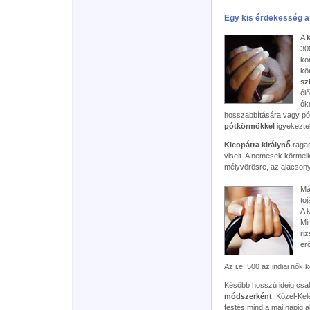
Egy kis érdekesség a
A
30
ko
kö
sz
él
ók
hosszabbítására vagy pó
pótkörmökkel
igyekeztek
Kleopátra királynő
ragas
viselt. A nemesek körmeik
mélyvörösre, az alacsony
Má
to
A 
Mi
ri
er
Az i.e. 500 az indiai nők 
Később hosszú ideig csa
módszerként
. Közel-Ke
festés mind a mai napig 