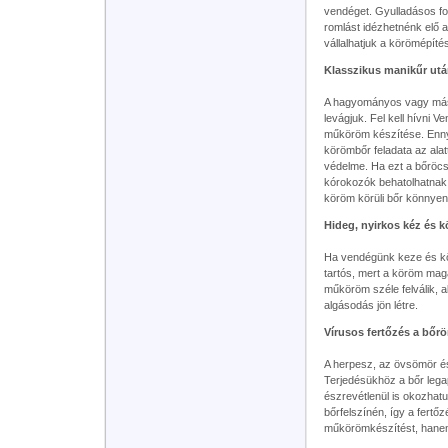
vendéget. Gyulladásos fo
romlást idézhetnénk elő a
vállalhatjuk a körömépítés
Klasszikus manikűr ut
A hagyományos vagy más 
levágjuk. Fel kell hívni V
műköröm készítése. Enny
körömbőr feladata az ala
védelme. Ha ezt a bőröcs
kórokozók behatolhatnak
köröm körüli bőr könnyen 
Hideg, nyirkos kéz és 
Ha vendégünk keze és kö
tartós, mert a köröm mag
műköröm széle felválik, 
algásodás jön létre.
Vírusos fertőzés a bőr
A herpesz, az övsömör és
Terjedésükhöz a bőr leg
észrevétlenül is okozha
bőrfelszínén, így a fertőz
műkörömkészítést, hanem