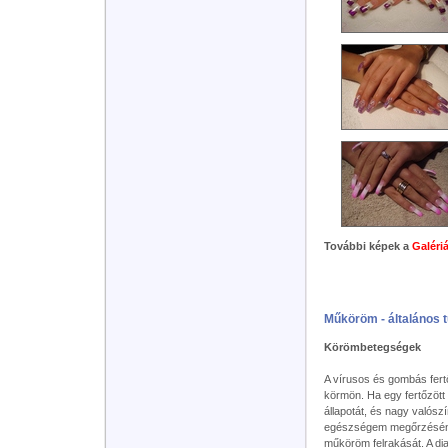
További képek a
Galéri
Műköröm - általános 
Körömbetegségek
A vírusos és gombás fert
körmön. Ha egy fertőzöt
állapotát, és nagy valósz
egészségem megőrzéséne
műköröm felrakását. A dia